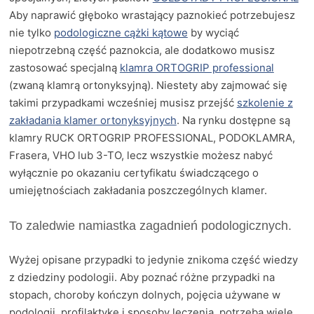
Aby naprawić głęboko wrastający paznokieć potrzebujesz
nie tylko
podologiczne cążki kątowe
by wyciąć
niepotrzebną część paznokcia, ale dodatkowo musisz
zastosować specjalną
klamra ORTOGRIP professional
(zwaną klamrą ortonyksyjną). Niestety aby zajmować się
takimi przypadkami wcześniej musisz przejść
szkolenie z
zakładania klamer ortonyksyjnych
. Na rynku dostępne są
klamry RUCK ORTOGRIP PROFESSIONAL, PODOKLAMRA,
Frasera, VHO lub 3-TO, lecz wszystkie możesz nabyć
wyłącznie po okazaniu certyfikatu świadczącego o
umiejętnościach zakładania poszczególnych klamer.
To zaledwie namiastka zagadnień podologicznych.
Wyżej opisane przypadki to jedynie znikoma część wiedzy
z dziedziny podologii. Aby poznać różne przypadki na
stopach, choroby kończyn dolnych, pojęcia używane w
podologii, profilaktykę i sposoby leczenia, potrzeba wiele