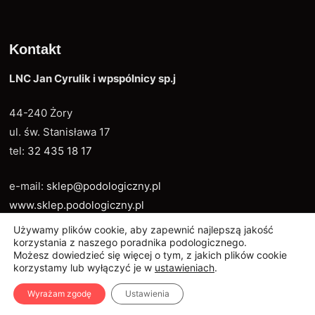
Kontakt
LNC Jan Cyrulik i wpspólnicy sp.j
44-240 Żory
ul. św. Stanisława 17
tel:
32 435 18 17
e-mail:
sklep@podologiczny.pl
www.sklep.podologiczny.pl
Używamy plików cookie, aby zapewnić najlepszą jakość
korzystania z naszego poradnika podologicznego.
Możesz dowiedzieć się więcej o tym, z jakich plików cookie
korzystamy lub wyłączyć je w
ustawieniach
.
Copyright © 2018
sklep.podologiczny.pl
Powered by
WordPress
and
Bam
.
Wyrażam zgodę
Ustawienia