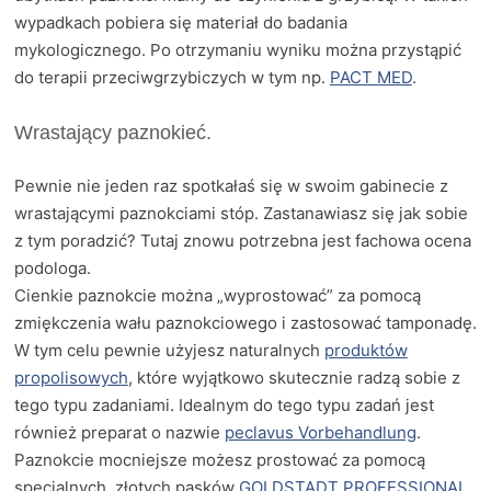
wypadkach pobiera się materiał do badania
mykologicznego. Po otrzymaniu wyniku można przystąpić
do terapii przeciwgrzybiczych w tym np.
PACT MED
.
Wrastający paznokieć.
Pewnie nie jeden raz spotkałaś się w swoim gabinecie z
wrastającymi paznokciami stóp. Zastanawiasz się jak sobie
z tym poradzić? Tutaj znowu potrzebna jest fachowa ocena
podologa.
Cienkie paznokcie można „wyprostować” za pomocą
zmiękczenia wału paznokciowego i zastosować tamponadę.
W tym celu pewnie użyjesz naturalnych
produktów
propolisowych
, które wyjątkowo skutecznie radzą sobie z
tego typu zadaniami. Idealnym do tego typu zadań jest
również preparat o nazwie
peclavus Vorbehandlung
.
Paznokcie mocniejsze możesz prostować za pomocą
specjalnych, złotych pasków
GOLDSTADT PROFESSIONAL