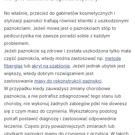
No właśnie, przecież do gabinetów kosmetycznych i
stylizacji paznokci trafiają również klientki z uszkodzonymi
paznokciami. Jeżeli mowa jest o paznokciach stóp to
pedicurzystka nie zawsze poradzi sobie z każdym
problemem.
Jeżeli paznokcie są zdrowe i została uszkodzona tylko mała
część paznokcia, wtedy można zastosować np.
metodę
fiberglas
lub
akryl na szablonie
. Jeżeli jednak ubytek jest
większy, wtedy dobrym rozwiązaniem jest
zastosowanie
masy do rekonstrukcji paznokci
.
W przypadku kiedy zauważysz zmiany chorobowe
paznokcia, a nie potrafisz zdiagnozować tego stanu lub
choroby, nie wykonuj żadnych zabiegów póki nie dowiesz
się z czym masz do czynienia. Wykształcony podolog
potrafi postawić diagnozę i zastosować odpowiednie
leczenie. Często przy poważniejszych zmianach lub
ubytkach paznokci mamy do czynienia z grzybicą. W takich