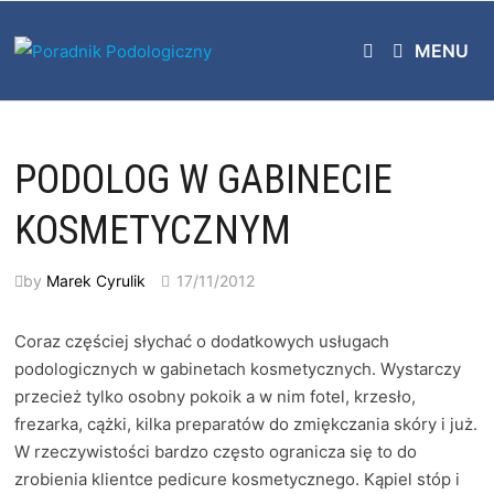
Skip
to
MENU
content
PODOLOG W GABINECIE
KOSMETYCZNYM
by
Marek Cyrulik
17/11/2012
Coraz częściej słychać o dodatkowych usługach
podologicznych w gabinetach kosmetycznych. Wystarczy
przecież tylko osobny pokoik a w nim fotel, krzesło,
frezarka, cążki, kilka preparatów do zmiękczania skóry i już.
W rzeczywistości bardzo często ogranicza się to do
zrobienia klientce pedicure kosmetycznego. Kąpiel stóp i