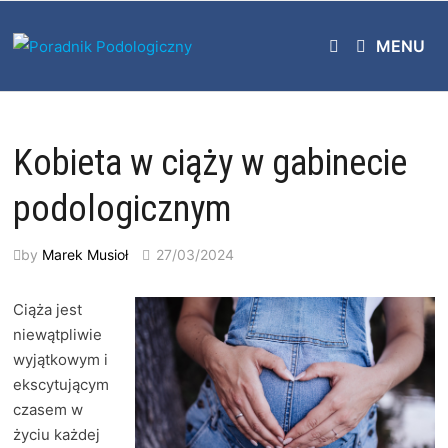
Skip
to
MENU
content
Kobieta w ciąży w gabinecie
podologicznym
by
Marek Musioł
27/03/2024
Ciąża jest
niewątpliwie
wyjątkowym i
ekscytującym
czasem w
życiu każdej