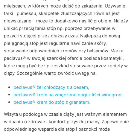
miejscach, w których może dojść do zakażenia. Używanie
tarki i pumeksu, skarpetek złuszczających również jest
niewskazane – może to dodatkowo nasilić problem. Należy
unikać przeciążania stóp np. poprzez przebywanie w
pozycji stojącej przez dłuższy czas. Najlepszą domową
pielęgnacją stóp jest regularne nawilżanie skóry,
stosowanie odpowiednich kremów czy balsamów. Marka
peclavus® w swojej szerokiej ofercie posiada kosmetyki,
które mogą być bez przeszkód stosowane przez kobiety w
ciąży. Szczególnie warto zwrócić uwagę na:
peclavus® żel chłodzący z aloesem,
peclavus® krem na zmęczone nogi z liści winogron,
peclavus® krem do stóp z granatem.
Wizyta u podologa w czasie ciąży jest ważnym elementem
w dbaniu o zdrowie i komfort przyszłej mamy. Zapewnienie
odpowiedniego wsparcia dla stóp i paznokci może